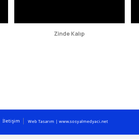
Zinde Kalıp
İletişim
Web Tasarım | www.sosyalmedyaci.net