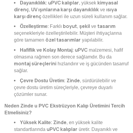
uPVC kalıplar
kimyasal
Dayanıklılık
:
, yüksek
direnç
UV ışınlarına karşı dayanıklılık
ısıya
,
ve
karşı direnç
özellikleri ile uzun süreli kullanım sağlar.
boyut
şekil
tasarım
Özelleştirme
: Farklı
,
ve
seçenekleriyle özelleştirilebilir. Müşteri ihtiyaçlarına
özel tasarımlar
göre tamamen
yapılabilir.
uPVC
Hafiflik ve Kolay Montaj
:
malzemesi, hafif
olmasına rağmen son derece sağlamdır. Bu da
montaj süreçlerini
hızlandırır ve iş gücünden tasarruf
sağlar.
Zinde
Çevre Dostu Üretim
:
, sürdürülebilir ve
çevre dostu üretim süreçleriyle, çevreye duyarlı
çözümler sunar.
Neden Zinde u PVC Ekstrüzyon Kalıp Üretimini Tercih
Etmelisiniz?
Zinde
Yüksek Kalite
:
, en yüksek kalite
uPVC kalıplar
standartlarında
üretir. Dayanıklı ve